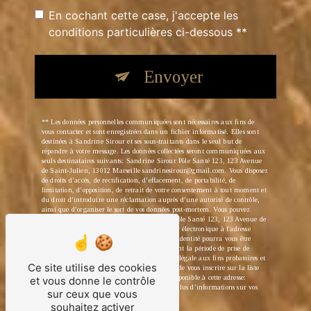
En cochant cette case, j'accepte les
conditions particulières ci-dessous **
Envoyer
** Les données personnelles communiquées sont nécessaires aux fins de
vous contacter et sont enregistrées dans un fichier informatisé. Elles sont
destinées à Sandrine Sirour et ses sous-traitants dans le seul but de
répondre à votre message. Les données collectées seront communiquées aux
seuls destinataires suivants: Sandrine Sirour Pôle Santé 123, 123 Avenue
de Saint-Julien, 13012 Marseille sandrinesirour@gmail.com. Vous disposez
de droits d’accès, de rectification, d’effacement, de portabilité, de
limitation, d’opposition, de retrait de votre consentement à tout moment et
du droit d’introduire une réclamation auprès d’une autorité de contrôle,
ainsi que d’organiser le sort de vos données post-mortem. Vous pouvez
exercer ces droits par voie postale à l'adresse Pôle Santé 123, 123 Avenue de
Saint-Julien, 13012 Marseille ou par courrier électronique à l'adresse
sandrinesirour@gmail.com. Un justificatif d'identité pourra vous être
demandé. Nous conservons vos données pendant la période de prise de
contact puis pendant la durée de prescription légale aux fins probatoires et
Ce site utilise des cookies
de gestion des contentieux. Vous avez le droit de vous inscrire sur la liste
d'opposition au démarchage téléphonique, disponible à cette adresse:
et vous donne le contrôle
Bloctel.gouv.fr
. Consultez le site cnil.fr pour plus d’informations sur vos
sur ceux que vous
droits.
souhaitez activer