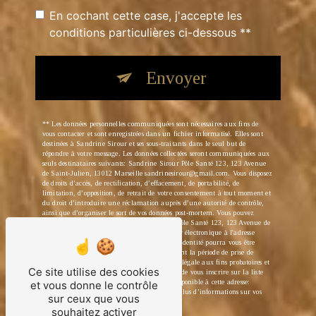
En cochant cette case, j'accepte les
conditions particulières ci-dessous **
Envoyer
** Les données personnelles communiquées sont nécessaires aux fins de
vous contacter et sont enregistrées dans un fichier informatisé. Elles sont
destinées à Sandrine Sirour et ses sous-traitants dans le seul but de
répondre à votre message. Les données collectées seront communiquées aux
seuls destinataires suivants: Sandrine Sirour Pôle Santé 123, 123 Avenue
de Saint-Julien, 13012 Marseille sandrinesirour@gmail.com. Vous disposez
de droits d’accès, de rectification, d’effacement, de portabilité, de
limitation, d’opposition, de retrait de votre consentement à tout moment et
du droit d’introduire une réclamation auprès d’une autorité de contrôle,
ainsi que d’organiser le sort de vos données post-mortem. Vous pouvez
exercer ces droits par voie postale à l'adresse Pôle Santé 123, 123 Avenue de
Saint-Julien, 13012 Marseille ou par courrier électronique à l'adresse
sandrinesirour@gmail.com. Un justificatif d'identité pourra vous être
demandé. Nous conservons vos données pendant la période de prise de
contact puis pendant la durée de prescription légale aux fins probatoires et
Ce site utilise des cookies
de gestion des contentieux. Vous avez le droit de vous inscrire sur la liste
d'opposition au démarchage téléphonique, disponible à cette adresse:
et vous donne le contrôle
Bloctel.gouv.fr
. Consultez le site cnil.fr pour plus d’informations sur vos
sur ceux que vous
droits.
souhaitez activer