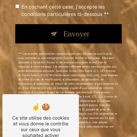
En cochant cette case, j'accepte les
conditions particulières ci-dessous **
Envoyer
** Les données personnelles communiquées sont nécessaires aux fins de
vous contacter et sont enregistrées dans un fichier informatisé. Elles sont
destinées à Sandrine Sirour et ses sous-traitants dans le seul but de
répondre à votre message. Les données collectées seront communiquées aux
seuls destinataires suivants: Sandrine Sirour Pôle Santé 123, 123 Avenue
de Saint-Julien, 13012 Marseille sandrinesirour@gmail.com. Vous disposez
de droits d’accès, de rectification, d’effacement, de portabilité, de
limitation, d’opposition, de retrait de votre consentement à tout moment et
du droit d’introduire une réclamation auprès d’une autorité de contrôle,
ainsi que d’organiser le sort de vos données post-mortem. Vous pouvez
exercer ces droits par voie postale à l'adresse Pôle Santé 123, 123 Avenue de
Saint-Julien, 13012 Marseille ou par courrier électronique à l'adresse
sandrinesirour@gmail.com. Un justificatif d'identité pourra vous être
demandé. Nous conservons vos données pendant la période de prise de
contact puis pendant la durée de prescription légale aux fins probatoires et
Ce site utilise des cookies
de gestion des contentieux. Vous avez le droit de vous inscrire sur la liste
d'opposition au démarchage téléphonique, disponible à cette adresse:
et vous donne le contrôle
Bloctel.gouv.fr
. Consultez le site cnil.fr pour plus d’informations sur vos
sur ceux que vous
droits.
souhaitez activer