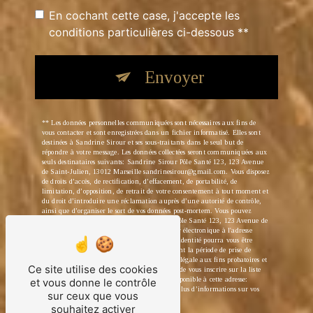
En cochant cette case, j'accepte les
conditions particulières ci-dessous **
Envoyer
** Les données personnelles communiquées sont nécessaires aux fins de
vous contacter et sont enregistrées dans un fichier informatisé. Elles sont
destinées à Sandrine Sirour et ses sous-traitants dans le seul but de
répondre à votre message. Les données collectées seront communiquées aux
seuls destinataires suivants: Sandrine Sirour Pôle Santé 123, 123 Avenue
de Saint-Julien, 13012 Marseille sandrinesirour@gmail.com. Vous disposez
de droits d’accès, de rectification, d’effacement, de portabilité, de
limitation, d’opposition, de retrait de votre consentement à tout moment et
du droit d’introduire une réclamation auprès d’une autorité de contrôle,
ainsi que d’organiser le sort de vos données post-mortem. Vous pouvez
exercer ces droits par voie postale à l'adresse Pôle Santé 123, 123 Avenue de
Saint-Julien, 13012 Marseille ou par courrier électronique à l'adresse
sandrinesirour@gmail.com. Un justificatif d'identité pourra vous être
demandé. Nous conservons vos données pendant la période de prise de
contact puis pendant la durée de prescription légale aux fins probatoires et
Ce site utilise des cookies
de gestion des contentieux. Vous avez le droit de vous inscrire sur la liste
d'opposition au démarchage téléphonique, disponible à cette adresse:
et vous donne le contrôle
Bloctel.gouv.fr
. Consultez le site cnil.fr pour plus d’informations sur vos
sur ceux que vous
droits.
souhaitez activer