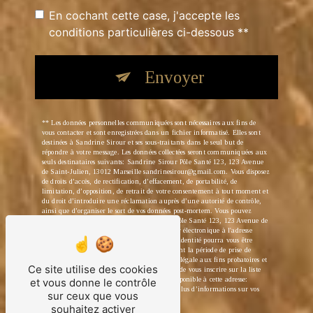
En cochant cette case, j'accepte les
conditions particulières ci-dessous **
Envoyer
** Les données personnelles communiquées sont nécessaires aux fins de
vous contacter et sont enregistrées dans un fichier informatisé. Elles sont
destinées à Sandrine Sirour et ses sous-traitants dans le seul but de
répondre à votre message. Les données collectées seront communiquées aux
seuls destinataires suivants: Sandrine Sirour Pôle Santé 123, 123 Avenue
de Saint-Julien, 13012 Marseille sandrinesirour@gmail.com. Vous disposez
de droits d’accès, de rectification, d’effacement, de portabilité, de
limitation, d’opposition, de retrait de votre consentement à tout moment et
du droit d’introduire une réclamation auprès d’une autorité de contrôle,
ainsi que d’organiser le sort de vos données post-mortem. Vous pouvez
exercer ces droits par voie postale à l'adresse Pôle Santé 123, 123 Avenue de
Saint-Julien, 13012 Marseille ou par courrier électronique à l'adresse
sandrinesirour@gmail.com. Un justificatif d'identité pourra vous être
demandé. Nous conservons vos données pendant la période de prise de
contact puis pendant la durée de prescription légale aux fins probatoires et
Ce site utilise des cookies
de gestion des contentieux. Vous avez le droit de vous inscrire sur la liste
d'opposition au démarchage téléphonique, disponible à cette adresse:
et vous donne le contrôle
Bloctel.gouv.fr
. Consultez le site cnil.fr pour plus d’informations sur vos
sur ceux que vous
droits.
souhaitez activer