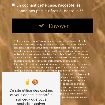
En cochant cette case, j'accepte les
conditions particulières ci-dessous **
Envoyer
** Les données personnelles communiquées sont nécessaires aux fins de
vous contacter et sont enregistrées dans un fichier informatisé. Elles sont
destinées à Sandrine Sirour et ses sous-traitants dans le seul but de
répondre à votre message. Les données collectées seront communiquées aux
seuls destinataires suivants: Sandrine Sirour Pôle Santé 123, 123 Avenue
de Saint-Julien, 13012 Marseille sandrinesirour@gmail.com. Vous disposez
de droits d’accès, de rectification, d’effacement, de portabilité, de
limitation, d’opposition, de retrait de votre consentement à tout moment et
du droit d’introduire une réclamation auprès d’une autorité de contrôle,
ainsi que d’organiser le sort de vos données post-mortem. Vous pouvez
exercer ces droits par voie postale à l'adresse Pôle Santé 123, 123 Avenue de
Saint-Julien, 13012 Marseille ou par courrier électronique à l'adresse
sandrinesirour@gmail.com. Un justificatif d'identité pourra vous être
demandé. Nous conservons vos données pendant la période de prise de
contact puis pendant la durée de prescription légale aux fins probatoires et
Ce site utilise des cookies
de gestion des contentieux. Vous avez le droit de vous inscrire sur la liste
d'opposition au démarchage téléphonique, disponible à cette adresse:
et vous donne le contrôle
Bloctel.gouv.fr
. Consultez le site cnil.fr pour plus d’informations sur vos
sur ceux que vous
droits.
souhaitez activer