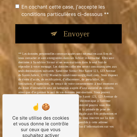
En cochant cette case, j'accepte les
conditions particulières ci-dessous **
Envoyer
** Les données personnelles communiquées sont nécessaires aux fins de
vous contacter et sont enregistrées dans un fichier informatisé. Elles sont
destinées à Sandrine Sirour et ses sous-traitants dans le seul but de
répondre à votre message. Les données collectées seront communiquées aux
seuls destinataires suivants: Sandrine Sirour Pôle Santé 123, 123 Avenue
de Saint-Julien, 13012 Marseille sandrinesirour@gmail.com. Vous disposez
de droits d’accès, de rectification, d’effacement, de portabilité, de
limitation, d’opposition, de retrait de votre consentement à tout moment et
du droit d’introduire une réclamation auprès d’une autorité de contrôle,
ainsi que d’organiser le sort de vos données post-mortem. Vous pouvez
exercer ces droits par voie postale à l'adresse Pôle Santé 123, 123 Avenue de
Saint-Julien, 13012 Marseille ou par courrier électronique à l'adresse
sandrinesirour@gmail.com. Un justificatif d'identité pourra vous être
demandé. Nous conservons vos données pendant la période de prise de
contact puis pendant la durée de prescription légale aux fins probatoires et
Ce site utilise des cookies
de gestion des contentieux. Vous avez le droit de vous inscrire sur la liste
d'opposition au démarchage téléphonique, disponible à cette adresse:
et vous donne le contrôle
Bloctel.gouv.fr
. Consultez le site cnil.fr pour plus d’informations sur vos
sur ceux que vous
droits.
souhaitez activer