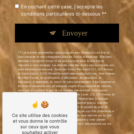
En cochant cette case, j'accepte les
conditions particulières ci-dessous **
Envoyer
** Les données personnelles communiquées sont nécessaires aux fins de
vous contacter et sont enregistrées dans un fichier informatisé. Elles sont
destinées à Sandrine Sirour et ses sous-traitants dans le seul but de
répondre à votre message. Les données collectées seront communiquées aux
seuls destinataires suivants: Sandrine Sirour Pôle Santé 123, 123 Avenue
de Saint-Julien, 13012 Marseille sandrinesirour@gmail.com. Vous disposez
de droits d’accès, de rectification, d’effacement, de portabilité, de
limitation, d’opposition, de retrait de votre consentement à tout moment et
du droit d’introduire une réclamation auprès d’une autorité de contrôle,
ainsi que d’organiser le sort de vos données post-mortem. Vous pouvez
exercer ces droits par voie postale à l'adresse Pôle Santé 123, 123 Avenue de
Saint-Julien, 13012 Marseille ou par courrier électronique à l'adresse
sandrinesirour@gmail.com. Un justificatif d'identité pourra vous être
demandé. Nous conservons vos données pendant la période de prise de
contact puis pendant la durée de prescription légale aux fins probatoires et
Ce site utilise des cookies
de gestion des contentieux. Vous avez le droit de vous inscrire sur la liste
d'opposition au démarchage téléphonique, disponible à cette adresse:
et vous donne le contrôle
Bloctel.gouv.fr
. Consultez le site cnil.fr pour plus d’informations sur vos
sur ceux que vous
droits.
souhaitez activer