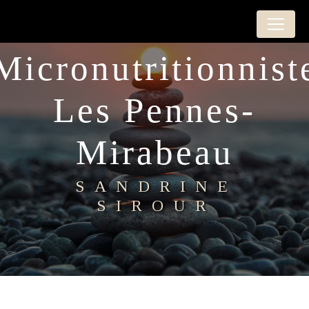
Panneau de gestion des cookies
nutritionniste
Les Pennes-
Mirabeau
SANDRINE
SIROUR