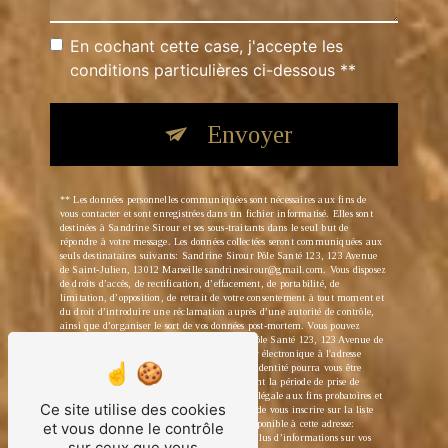
En cochant cette case, j'accepte les
conditions particulières ci-dessous **
Envoyer
** Les données personnelles communiquées sont nécessaires aux fins de
vous contacter et sont enregistrées dans un fichier informatisé. Elles sont
destinées à Sandrine Sirour et ses sous-traitants dans le seul but de
répondre à votre message. Les données collectées seront communiquées aux
seuls destinataires suivants: Sandrine Sirour Pôle Santé 123, 123 Avenue
de Saint-Julien, 13012 Marseille sandrinesirour@gmail.com. Vous disposez
de droits d’accès, de rectification, d’effacement, de portabilité, de
limitation, d’opposition, de retrait de votre consentement à tout moment et
du droit d’introduire une réclamation auprès d’une autorité de contrôle,
ainsi que d’organiser le sort de vos données post-mortem. Vous pouvez
exercer ces droits par voie postale à l'adresse Pôle Santé 123, 123 Avenue de
Saint-Julien, 13012 Marseille ou par courrier électronique à l'adresse
sandrinesirour@gmail.com. Un justificatif d'identité pourra vous être
demandé. Nous conservons vos données pendant la période de prise de
contact puis pendant la durée de prescription légale aux fins probatoires et
Ce site utilise des cookies
de gestion des contentieux. Vous avez le droit de vous inscrire sur la liste
d'opposition au démarchage téléphonique, disponible à cette adresse:
et vous donne le contrôle
Bloctel.gouv.fr
. Consultez le site cnil.fr pour plus d’informations sur vos
sur ceux que vous